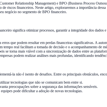
 (Customer Relationship Management) e BPO (Business Process Outsour
 de riscos financeiros. Neste artigo, exploraremos a importância dessa
o seu negócio no segmento de BPO financeiro.
ceiro significa otimizar processos, garantir a integridade dos dados 
 erros que podem resultar em perdas financeiras significativas. A auto
em tempo real facilitam a tomada de decisão e o acompanhamento de m
is se torna mais viável com a sincronização de dados entre as platafor
mpresas podem realizar análises mais profundas, identificando tendênci
mentá-la não é isento de desafios. Entre os principais obstáculos, enc
tilizar tecnologias que não se comunicam bem entre si.
evanta preocupações sobre a segurança das informações sensíveis.
 equipes pode dificultar a adoção de novas tecnologias.