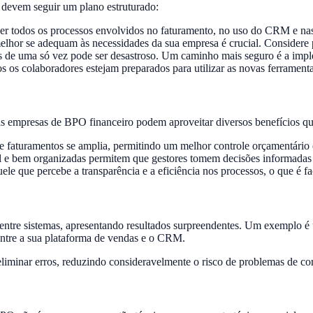
s devem seguir um plano estruturado:
der todos os processos envolvidos no faturamento, no uso do CRM e n
elhor se adequam às necessidades da sua empresa é crucial. Considere p
as de uma só vez pode ser desastroso. Um caminho mais seguro é a imple
s os colaboradores estejam preparados para utilizar as novas ferrament
 empresas de BPO financeiro podem aproveitar diversos benefícios qu
 e faturamentos se amplia, permitindo um melhor controle orçamentário e
 e bem organizadas permitem que gestores tomem decisões informadas
uele que percebe a transparência e a eficiência nos processos, o que é 
 entre sistemas, apresentando resultados surpreendentes. Um exemplo 
ntre a sua plataforma de vendas e o CRM.
iminar erros, reduzindo consideravelmente o risco de problemas de com