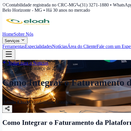
Contabilidade registrada no CRC-MG
(31) 3271-1880 • WhatsAp
Belo Horizonte - MG • Há 30 anos no mercado
Home
Sobre Nós
Serviços
Ferramentas
Especialidades
Notícias
Área do Cliente
Fale com um Espec
Voltar para o Noticias
SERVICO
20 de março de 2026
Como Integrar o Faturamento 
EC
Admin Eloah
Contabilidade Consultiva
Como Integrar o Faturamento da Platafo